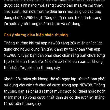
được các tính năng mới, tăng cường bảo mật, và cải thiện
hiệu suất. Hơn nữa một hệ điều hành mới sẽ giúp các ứng
dụng như NEW88 hoạt động ổn định hơn, tránh tình trạng
lỗi hoặc sự cố trong quá trình tải và sử dụng.
Chú ý những điều kiện nhận thưởng
Thông thường khi tải app new88 tặng 28k miễn phí chỉ áp
dụng cho người dùng lần đầu đăng ký tài khoản trên app
NEW88. Vì vậy, bạn cần phải chắc chắn rằng bạn chưa từng
tạo tài khoản trước đó. Nếu đã có tài khoản bạn sẽ không
thể nhận được khoản thưởng này.
Khoản 28k miễn phí không thể rút ngay lập tức mà bạn phải
sử dụng vào các trò chơi cá cược trong app NEW88. Thông
thường, bạn sẽ phải đạt một mức cược tối thiểu hoặc hoàn
thành một số vòng cược nhất định để có thể rút tiền thắng
từ số tiền thưởng này.