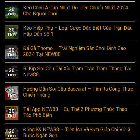
Kèo Châu Á Cập Nhật Dữ Liệu Chuẩn Nhất 2024
30
Cho Người Chơi
Th11
Kèo Hiệp Phụ – Loại Cược Đặc Biệt Của Trận Đấu
30
Hấp Dẫn Số 1
Th11
Đá Gà Thomo – Trải Nghiệm Sân Chơi Đỉnh Cao
30
2024 Tại NEW88
Th11
Bí Kíp Soi Cầu Tài Xỉu Trăm Trận Trăm Thắng Tại
30
New88
Th11
Hướng Dẫn Soi Cầu Baccarat – Tìm Ra Công Thức
30
Chiến Thắng
Th11
Tải App NEW88 – Cụ Thể 2 Phương Thức Thao
30
Tác Phổ Biến
Th11
Đăng Ký NEW88 – Tiện Ích Và Đơn Giản Chỉ Với 3
30
Bước Ngắn Gọn
Th11