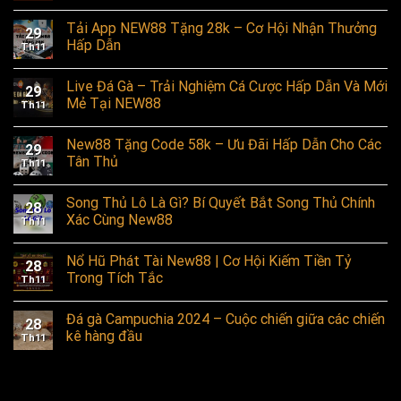
Tải App NEW88 Tặng 28k – Cơ Hội Nhận Thưởng
29
Hấp Dẫn
Th11
Live Đá Gà – Trải Nghiệm Cá Cược Hấp Dẫn Và Mới
29
Mẻ Tại NEW88
Th11
New88 Tặng Code 58k – Ưu Đãi Hấp Dẫn Cho Các
29
Tân Thủ
Th11
Song Thủ Lô Là Gì? Bí Quyết Bắt Song Thủ Chính
28
Xác Cùng New88
Th11
Nổ Hũ Phát Tài New88 | Cơ Hội Kiếm Tiền Tỷ
28
Trong Tích Tắc
Th11
Đá gà Campuchia 2024 – Cuộc chiến giữa các chiến
28
kê hàng đầu
Th11