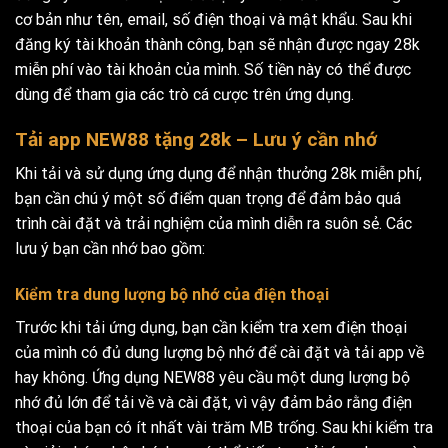
cơ bản như tên, email, số điện thoại và mật khẩu. Sau khi
đăng ký tài khoản thành công, bạn sẽ nhận được ngay 28k
miễn phí vào tài khoản của mình. Số tiền này có thể được
dùng để tham gia các trò cá cược trên ứng dụng.
Tải app NEW88 tặng 28k – Lưu ý cần nhớ
Khi tải và sử dụng ứng dụng để nhận thưởng 28k miễn phí,
bạn cần chú ý một số điểm quan trọng để đảm bảo quá
trình cài đặt và trải nghiệm của mình diễn ra suôn sẻ. Các
lưu ý bạn cần nhớ bao gồm:
Kiểm tra dung lượng bộ nhớ của điện thoại
Trước khi tải ứng dụng, bạn cần kiểm tra xem điện thoại
của mình có đủ dung lượng bộ nhớ để cài đặt và tải app về
hay không. Ứng dụng NEW88 yêu cầu một dung lượng bộ
nhớ đủ lớn để tải về và cài đặt, vì vậy đảm bảo rằng điện
thoại của bạn có ít nhất vài trăm MB trống. Sau khi kiểm tra