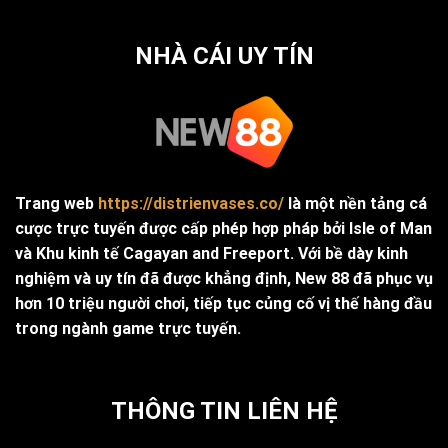
NHÀ CÁI UY TÍN
Trang web
https://distrienvases.co/
là một nền tảng cá
cược trực tuyến được cấp phép hợp pháp bởi Isle of Man
và Khu kinh tế Cagayan and Freeport. Với bề dày kinh
nghiệm và uy tín đã được khẳng định, New 88 đã phục vụ
hơn 10 triệu người chơi, tiếp tục củng cố vị thế hàng đầu
trong ngành game trực tuyến.
THÔNG TIN LIÊN HỆ