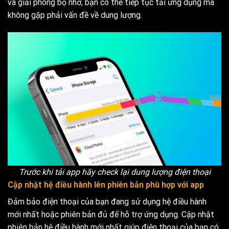
và giải phóng bộ nhớ, bạn có thể tiếp tục tải ứng dụng mà
không gặp phải vấn đề về dung lượng.
Trước khi tải app hãy check lại dung lượng điện thoại
Cập nhật hệ điều hành lên phiên bản phù hợp với app
Đảm bảo điện thoại của bạn đang sử dụng hệ điều hành
mới nhất hoặc phiên bản đủ để hỗ trợ ứng dụng. Cập nhật
phiên bản hệ điều hành mới nhất giúp điện thoại của bạn có