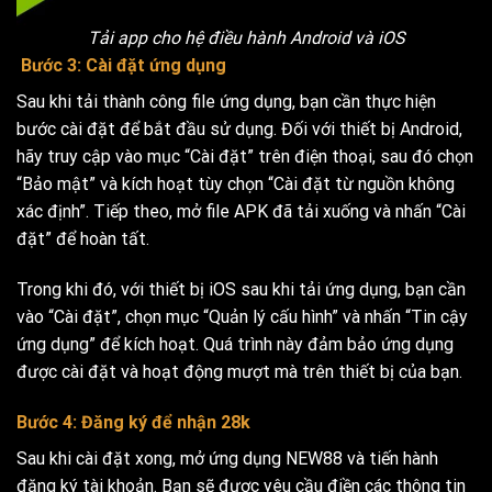
Tải app cho hệ điều hành Android và iOS
Bước 3: Cài đặt ứng dụng
Sau khi tải thành công file ứng dụng, bạn cần thực hiện
bước cài đặt để bắt đầu sử dụng. Đối với thiết bị Android,
hãy truy cập vào mục “Cài đặt” trên điện thoại, sau đó chọn
“Bảo mật” và kích hoạt tùy chọn “Cài đặt từ nguồn không
xác định”. Tiếp theo, mở file APK đã tải xuống và nhấn “Cài
đặt” để hoàn tất.
Trong khi đó, với thiết bị iOS sau khi tải ứng dụng, bạn cần
vào “Cài đặt”, chọn mục “Quản lý cấu hình” và nhấn “Tin cậy
ứng dụng” để kích hoạt. Quá trình này đảm bảo ứng dụng
được cài đặt và hoạt động mượt mà trên thiết bị của bạn.
Bước 4: Đăng ký để nhận 28k
Sau khi cài đặt xong, mở ứng dụng NEW88 và tiến hành
đăng ký tài khoản. Bạn sẽ được yêu cầu điền các thông tin